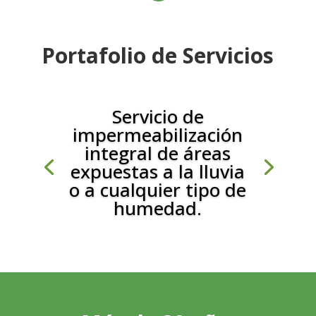
Portafolio de Servicios
Servicio de
Implementación de
impermeabilización
acciones para el
integral de áreas
cuidado y protección
expuestas a la lluvia
del medio ambiente
o a cualquier tipo de
a nivel residencial,
humedad.
comercial e
industrial.