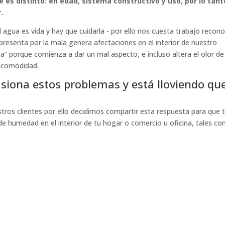
 es distinto: en edad, sistema constructivo y uso, por lo tant
.
 agua es vida y hay que cuidarla - por ello nos cuesta trabajo recon
resenta por la mala genera afectaciones en el interior de nuestro
la” porque comienza a dar un mal aspecto, e incluso altera el olor de
incomodidad.
casiona estos problemas y está lloviendo qu
tros clientes por ello decidimos compartir esta respuesta para que 
de humedad en el interior de tu hogar o comercio u oficina, tales co