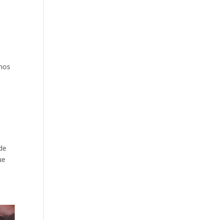
nos
de
ue